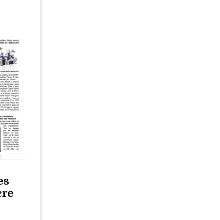
es
cre