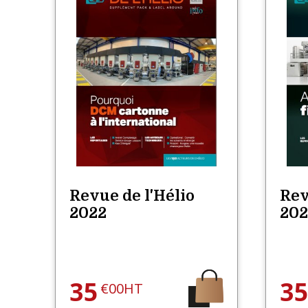
Revue de l'Hélio
Rev
2022
202
35
3
€00HT