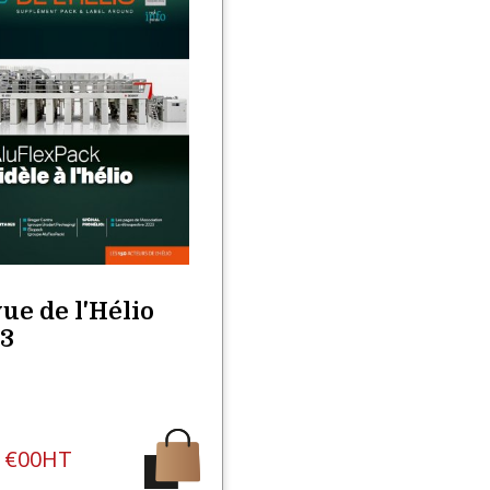
ue de l'Hélio
3
5
€00HT