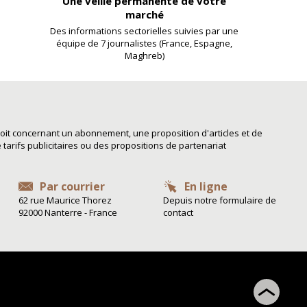
Une veille permanente de votre
marché
Des informations sectorielles suivies par une
équipe de 7 journalistes (France, Espagne,
Maghreb)
it concernant un abonnement, une proposition d'articles et de
arifs publicitaires ou des propositions de partenariat
Par courrier
En ligne
62 rue Maurice Thorez
Depuis notre formulaire de
92000 Nanterre - France
contact