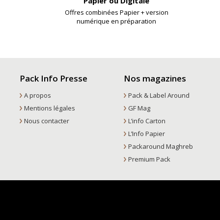
Papier ou Digitale
Offres combinées Papier + version
numérique en préparation
Pack Info Presse
Nos magazines
A propos
Pack & Label Around
Mentions légales
GF Mag
Nous contacter
L’info Carton
L’Info Papier
Packaround Maghreb
Premium Pack