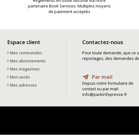
Règlements en toute sécurité via notre
partenaire Book Services. Multiples moyens
de paiement acceptés
Espace client
Contactez-nous
Mes commandes
Pour toute demande, que ce so
reportages, des demandes de t
Mes abonnements
Mes magazines
Par mail
Mon accès
Depuis notre formulaire de
Mes adresses
contact ou par mail:
info@packinfopresse.fr
La boutique Pack Info Presse
, la boutique pack info presse