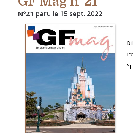
GF Mag n°21
N°21
paru le
15 sept. 2022
Bi
Ic
Sp