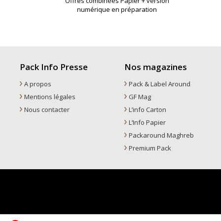
Offres combinées Papier + version
numérique en préparation
Pack Info Presse
Nos magazines
A propos
Pack & Label Around
Mentions légales
GF Mag
Nous contacter
L’info Carton
L’Info Papier
Packaround Maghreb
Premium Pack