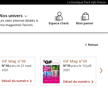
La boutique Pack Info Presse
Nos univers
Les sites internet dédiés à
Espace client
Mon panier
nos magazines favoris
Retour
GF Mag n°36
GF Mag n°35
N°36
paru le
22 sept.
N°35
paru le
10 juill.
2025
2025
Détail du numéro
Détail du numéro