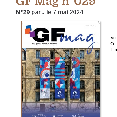
GF Mag n°029
N°29
paru le
7 mai 2024
Au 
Cel
l’i