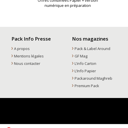
Offres combinées Papier + version
numérique en préparation
Pack Info Presse
Nos magazines
A propos
Pack & Label Around
Mentions légales
GF Mag
Nous contacter
L’info Carton
L’Info Papier
Packaround Maghreb
Premium Pack