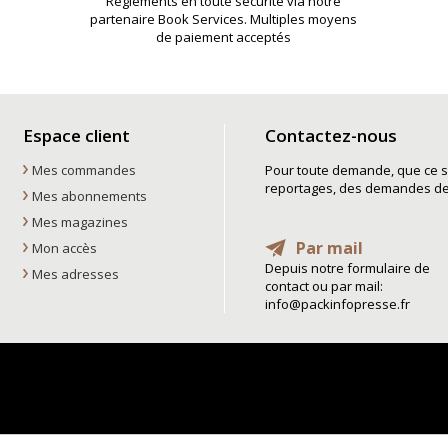
Règlements en toute sécurité via notre
partenaire Book Services. Multiples moyens
de paiement acceptés
Espace client
Contactez-nous
Mes commandes
Pour toute demande, que ce so
reportages, des demandes de t
Mes abonnements
Mes magazines
Par mail
Mon accès
Depuis notre formulaire de
Mes adresses
contact ou par mail:
info@packinfopresse.fr
La boutique Pack Info Presse
, la boutique pack info presse