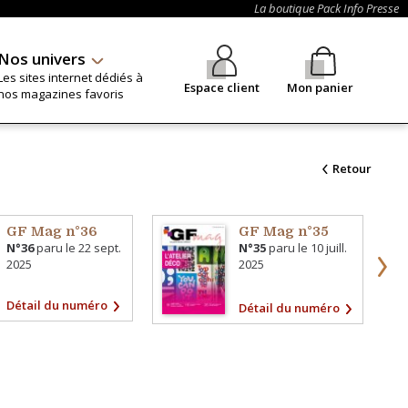
La boutique Pack Info Presse
Nos univers
Les sites internet dédiés à
Espace client
Mon panier
nos magazines favoris
Retour
GF Mag n°36
GF Mag n°35
N°36
paru le
22 sept.
N°35
paru le
10 juill.
2025
2025
Détail du numéro
Détail du numéro