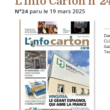
L'Info Carton n°2
N°24
paru le
19 mars 2025
Dan
CLC
Gaz
Tec