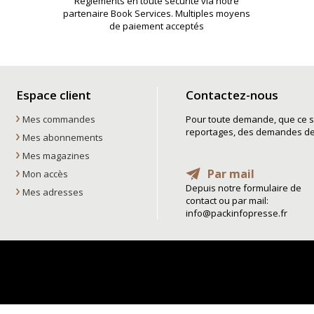
Règlements en toute sécurité via notre
partenaire Book Services. Multiples moyens
de paiement acceptés
Espace client
Contactez-nous
Mes commandes
Pour toute demande, que ce so
reportages, des demandes de t
Mes abonnements
Mes magazines
Par mail
Mon accès
Depuis notre formulaire de
Mes adresses
contact ou par mail:
info@packinfopresse.fr
La boutique Pack Info Presse
, la boutique pack info presse