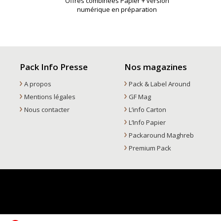
Offres combinées Papier + version
numérique en préparation
Pack Info Presse
Nos magazines
A propos
Pack & Label Around
Mentions légales
GF Mag
Nous contacter
L’info Carton
L’Info Papier
Packaround Maghreb
Premium Pack