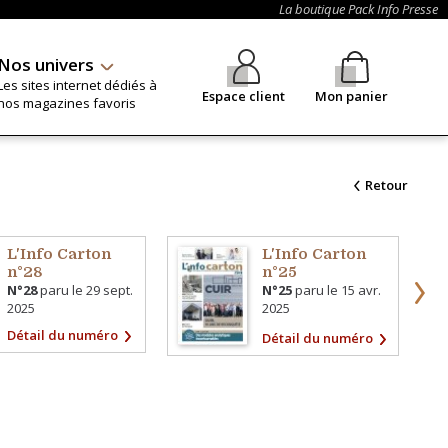
La boutique Pack Info Presse
Nos univers
Les sites internet dédiés à
Espace client
Mon panier
nos magazines favoris
Retour
L'Info Carton
L'Info Carton
n°28
n°25
N°28
paru le
29 sept.
N°25
paru le
15 avr.
2025
2025
Détail du numéro
Détail du numéro