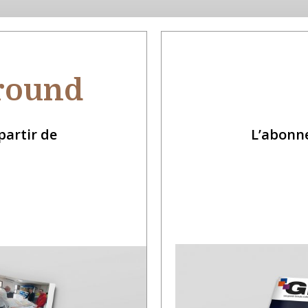
Around
artir de
L’abonn