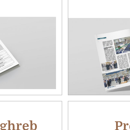
ghreb
Pr