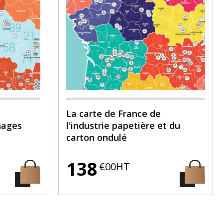
s
La carte de France de
nages
l'industrie papetière et du
carton ondulé
138
€00HT