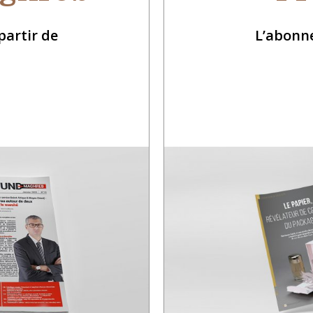
artir de
L’abonn