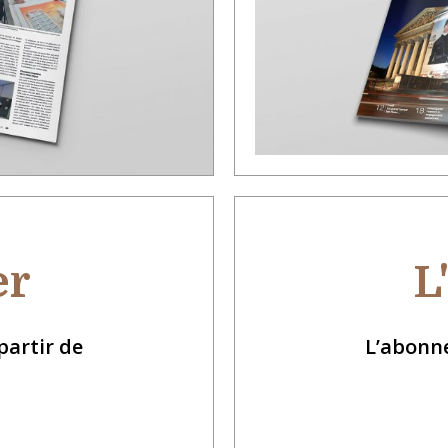
er
L
artir de
L’abonn