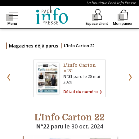
La boutique Pack Info Presse
Menu
Espace client
Mon panier
Magazines déjà parus
L'Info Carton 22
L'Info Carton
n°31
N°31
paru le
28 mai
2026
Détail du numéro
L'Info Carton 22
N°22
paru le
30 oct. 2024