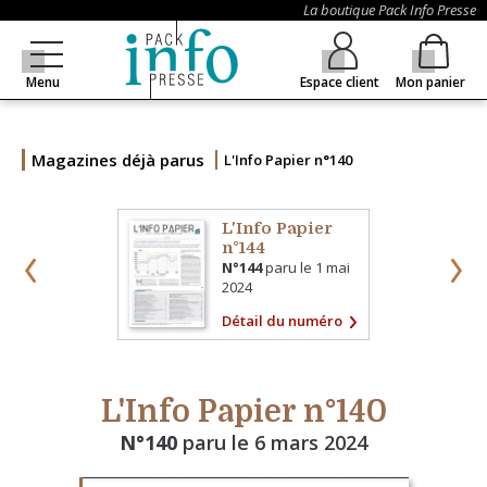
La boutique Pack Info Presse
Menu
Espace client
Mon panier
Magazines déjà parus
L'Info Papier n°140
L'Info Papier
n°144
N°144
paru le
1 mai
2024
Détail du numéro
L'Info Papier n°140
N°140
paru le
6 mars 2024