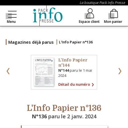
La boutique Pack Info Presse
Menu
Espace client
Mon panier
Magazines déjà parus
L'Info Papier n°136
L'Info Papier
n°144
N°144
paru le
1 mai
2024
Détail du numéro
L'Info Papier n°136
N°136
paru le
2 janv. 2024