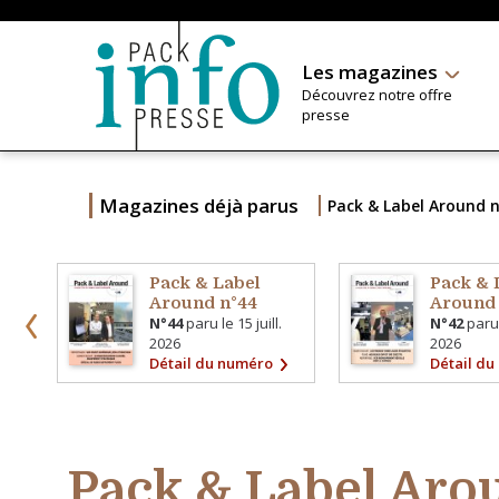
Les magazines
Découvrez notre offre
presse
Magazines déjà parus
Pack & Label Around 
Pack & Label
Pack & 
Around n°44
Around
N°44
paru le
15 juill.
N°42
paru
2026
2026
Détail du numéro
Détail d
Pack & Label Aro