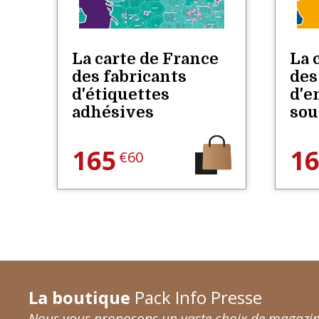
La carte de France
La 
des fabricants
des
d'étiquettes
d'e
adhésives
sou
165
1
€60
La boutique
Pack Info Presse
Nous vous proposons un vaste choix de magazine