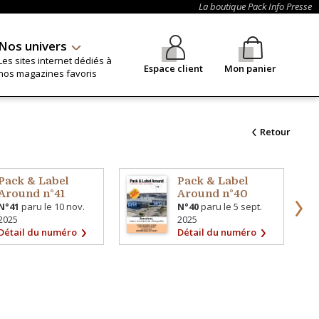
La boutique Pack Info Presse
Nos univers
Les sites internet dédiés à
Espace client
Mon panier
nos magazines favoris
Retour
Pack & Label
Pack & Label
Around n°41
Around n°40
N°41
paru le
10 nov.
N°40
paru le
5 sept.
2025
2025
Détail du numéro
Détail du numéro