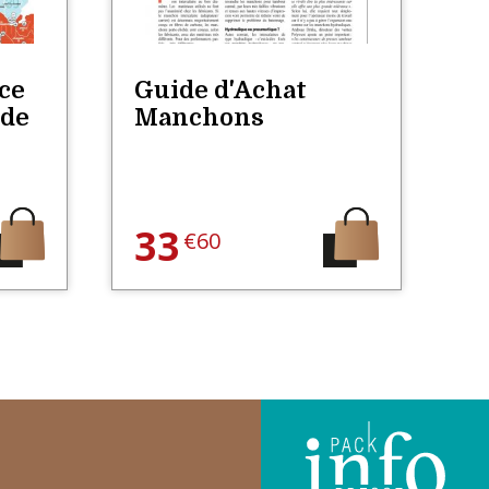
nce
Guide d'Achat
G
 de
Manchons
R
33
€60