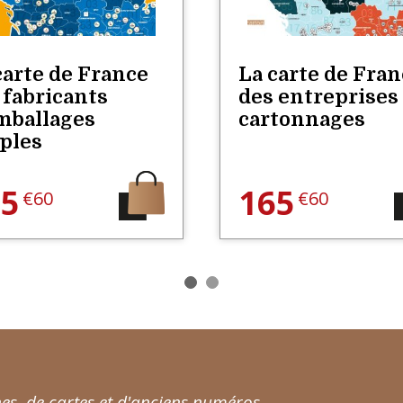
carte de France
La carte de Fra
 fabricants
des entreprises
mballages
cartonnages
ples
65
165
€60
€60
s, de cartes et d'anciens numéros.