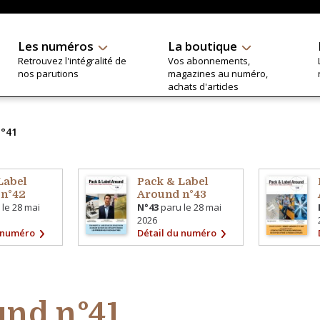
Les numéros
La boutique
Retrouvez l'intégralité de
Vos abonnements,
nos parutions
magazines au numéro,
achats d'articles
n°41
Label
Pack & Label
 n°42
Around n°43
 le
28 mai
N°43
paru le
28 mai
2026
u numéro
Détail du numéro
und n°41